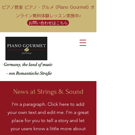
ピアノ教室 ピアノ・グルメ (Piano Gourmet) オ
ンライン無料体験レッスン実施中♪
お問い合わせはこちら
Germany, the land of music
- von Romantische Straße
News at Strings & Sound
I'm a paragraph. Click here to add
your own text and edit me. I’m a great
place for you to tell a story and let
your users know a little more about